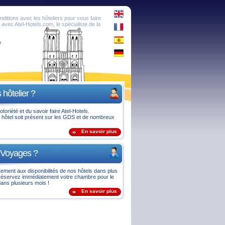
onditions avec les hôteliers pour vous faire
é avec Atel-Hotels.com, le spécialiste de la
e
 hôtelier ?
otoriété et du savoir faire Atel-Hotels.
 hôtel soit présent sur les GDS et de nombreux
En savoir plus
 Voyages ?
ement aux disponibilités de nos hôtels dans plus
 réservez immédiatement votre chambre pour le
ans plusieurs mois !
En savoir plus