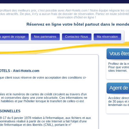
en profitant des meilleurs prix, c'est possible avec Atel-Hotels.com ! Notre équipe négocie les c
 plus attractifs. De plus, il n'y a aucun frais de dossier de réservation. Partez en toute sérénit
réservation d'hôtel en ligne !
Réservez en ligne votre hôtel partout dans le mond
s agent de voyage
Nos partenaires
Contactez-Nous
Ma réservation
Vous êtes
Profitez de la n
Pour que votre
ELS - Atel-Hotels.com
sites Internet.
que client sous réserve de votre acceptation des conditions ci-
Agent de
vées et le numéros de cartes de crédit circulent au travers d'un
) et conservées dans une zone sécurisée. Ces informations ne
Accédez direct
bilitées et par l'hôtelier lorsque le transfert de celles-ci est
de 30 pays et
lendemain ou d
RSONNELLES
8-17 du 6 janvier 1978 relative à l'informatique, aux fichiers et aux
inatives réalisé à partir de ce site Internet a fait l'objet d'une
 l'informatique et des libertés (CNIL), portant le n°