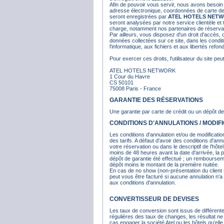
Afin de pouvoir vous servir, nous avons besoin 
adresse électronique, coordonnées de carte de
seront enregistrées par
ATEL HOTELS NET
seront analysées par notre service clientèle et
charge, notamment nos partenaires de réservat
Par ailleurs, vous disposez d'un droit d'accès, 
données collectées sur ce site, dans les conditi
l'informatique, aux fichiers et aux libertés ref
Pour exercer ces droits, l'utilisateur du site pe
ATEL HOTELS NETWORK
1 Cour du Havre
CS 50101
75008 Paris - France
GARANTIE DES RÉSERVATIONS
Une garantie par carte de crédit ou un dépôt de
CONDITIONS D'ANNULATIONS / MODIF
Les conditions d'annulation et/ou de modification
des tarifs. A défaut d'avoir des conditions d'annu
votre réservation ou dans le descriptif de l'hôtel
moins de 48 heures avant la date d'arrivée, la p
dépôt de garantie été effectué ; un rembourseme
dépôt moins le montant de la première nuitée.
En cas de no show (non-présentation du client s
peut vous être facturé si aucune annulation n'a 
aux conditions d'annulation.
CONVERTISSEUR DE DEVISES
Les taux de conversion sont issus de différent
régulières des taux de changes, les résultat ne d
cas engager la société Atel ou les hôtels qu'ell