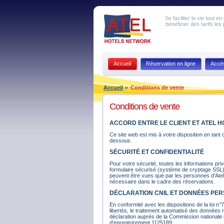
Se faciliter la vie tout 
bénéficier des tarifs les
Accueil
Réservation en ligne
Accè
Accueil
Conditions de vente
Conditions de vente
ACCORD ENTRE LE CLIENT ET ATEL HOT
Ce site web est mis à votre disposition en tant 
dessous.
SÉCURITÉ ET CONFIDENTIALITÉ
Pour votre sécurité, toutes les informations pri
formulaire sécurisé (système de cryptage SSL
peuvent être vues que par les personnes d'Atel ha
nécessaire dans le cadre des réservations.
DÉCLARATION CNIL ET DONNÉES PE
En conformité avec les dispositions de la loi n°7
libertés, le traitement automatisé des données nom
déclaration auprès de la Commission nationale de
d'enregistrement 1125189.