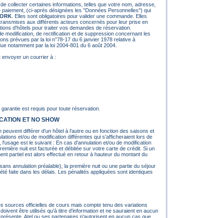
de collecter certaines informations, telles que votre nom, adresse,
 paiement, (ci-après désignées les "Données Personnelles") qui
WORK
. Elles sont obligatoires pour valider une commande. Elles
 transmises aux différents acteurs concernés pour leur prise en
ions d'hôtels pour traiter vos demandes de réservation.
de modification, de rectification et de suppression concernant les
ons prévues par la loi n°78-17 du 6 janvier 1978 relative à
ondue notamment par la loi 2004-801 du 6 août 2004.
ut envoyer un courrier à :
 garantie est requis pour toute réservation.
ICATION ET NO SHOW
 peuvent différer d'un hôtel à l'autre ou en fonction des saisons et
lations et/ou de modification différentes qui s'afficheraient lors de
, l'usage est le suivant : En cas d'annulation et/ou de modification
remière nuit est facturée et débitée sur votre carte de crédit. Si un
nt partiel est alors effectué en retour à hauteur du montant du
ans annulation préalable), la première nuit ou une partie du séjour
été faite dans les délais. Les pénalités appliquées sont identiques
es sources officielles de cours mais compte tenu des variations
oivent être utilisés qu'à titre d'information et ne sauraient en aucun
e présente. Atel ou ses partenaires n'autorisent en aucun cas que